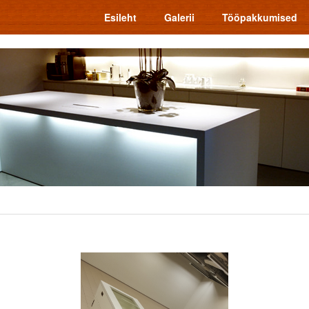
Esileht
Galerii
Tööpakkumised