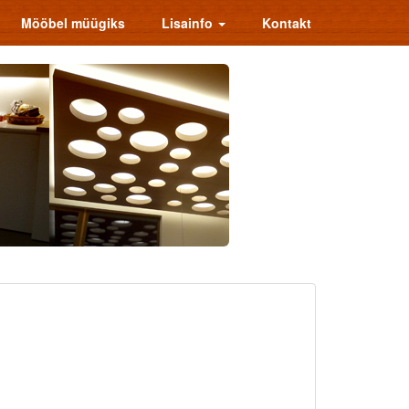
Mööbel müügiks
Lisainfo
Kontakt