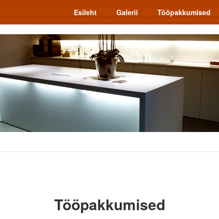
Esileht
Galerii
Tööpakkumised
Tööpakkumised