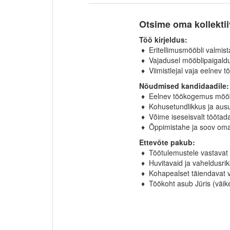
Otsime oma kollektiiv
Töö kirjeldus:
♦ Eritellimusmööbli valmist
♦ Vajadusel mööblipaigaldus
♦ Viimistlejal vaja eelnev
Nõudmised kandidaadile:
♦ Eelnev töökogemus mööbl
♦ Kohusetundlikkus ja aus
♦ Võime iseseisvalt töötad
♦ Õppimistahe ja soov oma
Ettevõte pakub:
♦ Töötulemustele vastavat 
♦ Huvitavaid ja vaheldusri
♦ Kohapealset täiendavat v
♦ Töökoht asub Jüris (väike 