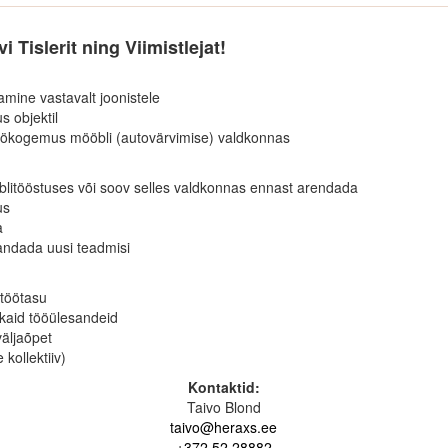
i Tislerit ning Viimistlejat!
amine vastavalt joonistele
 objektil
 töökogemus mööbli (autovärvimise) valdkonnas
itööstuses või soov selles valdkonnas ennast arendada
us
a
ndada uusi teadmisi
töötasu
kkaid tööülesandeid
äljaõpet
kollektiiv)
Kontaktid:
Taivo Blond
taivo@heraxs.ee
+372 52 28882