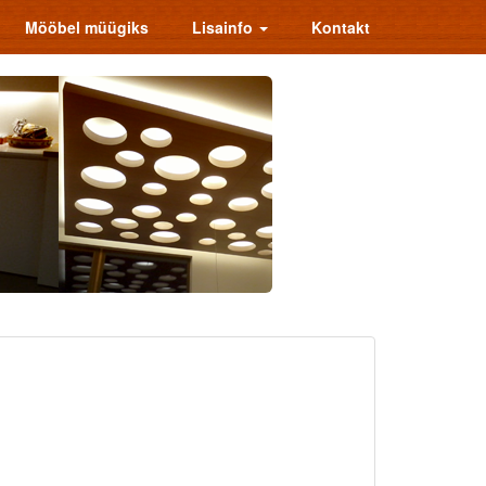
Mööbel müügiks
Lisainfo
Kontakt